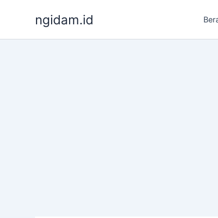
Lewati
ngidam.id
ke
Ber
konten