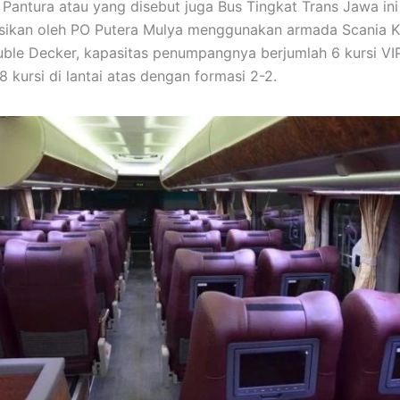
 Pantura atau yang disebut juga Bus Tingkat Trans Jawa in
asikan oleh PO Putera Mulya menggunakan armada Scania 
uble Decker, kapasitas penumpangnya berjumlah 6 kursi VIP 
 kursi di lantai atas dengan formasi 2-2.