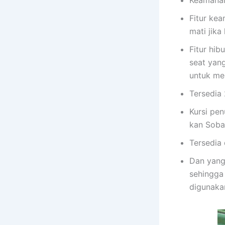
Keamanan
Fitur ke
mati jik
Fitur hi
seat yang
untuk men
Tersedia 
Kursi pe
kan Soba
Tersedia 
Dan yang 
sehingga
digunaka