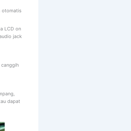
n otomatis
ya LCD on
audio jack
 canggih
umpang,
tau dapat