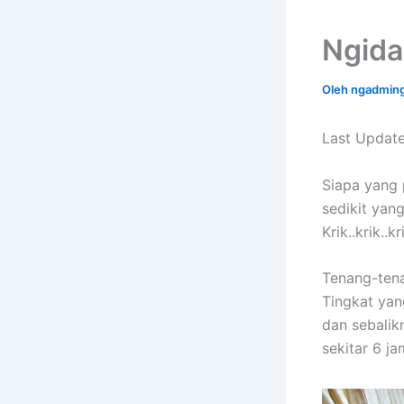
Ngida
Oleh
ngadmin
Last Update
Siapa yang 
sedikit yan
Krik..krik..k
Tenang-tena
Tingkat yan
dan sebalik
sekitar 6 j