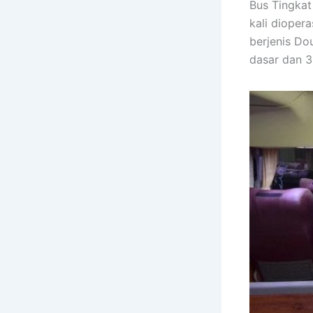
Bus Tingkat
kali dioper
berjenis Do
dasar dan 38