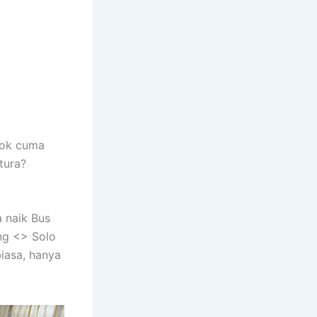
kok cuma
tura?
 naik Bus
ng <> Solo
biasa, hanya