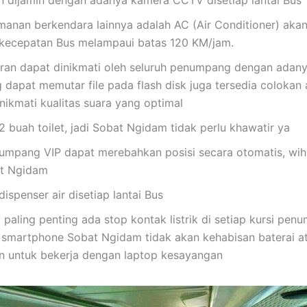
 dijamin dengan adanya kamera CCTV disetiap lantai Bus
amanan berkendara lainnya adalah AC (Air Conditioner) aka
a kecepatan Bus melampaui batas 120 KM/jam.
buran dapat dinikmati oleh seluruh penumpang dengan adan
 dapat memutar file pada flash disk juga tersedia colokan 
ikmati kualitas suara yang optimal
2 buah toilet, jadi Sobat Ngidam tidak perlu khawatir ya
numpang VIP dapat merebahkan posisi secara otomatis, wih
t Ngidam
dispenser air disetiap lantai Bus
paling penting ada stop kontak listrik di setiap kursi pen
 smartphone Sobat Ngidam tidak akan kehabisan baterai a
n untuk bekerja dengan laptop kesayangan