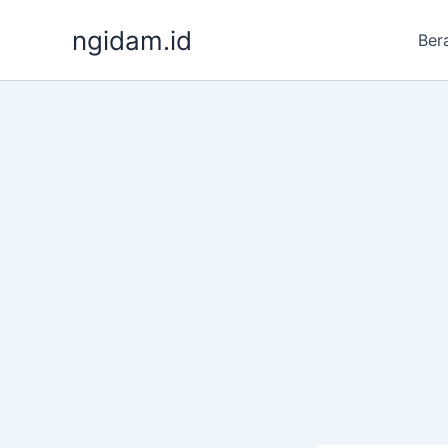
Lewati
ngidam.id
ke
Ber
konten