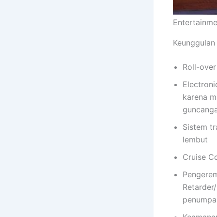
Entertainme
Keunggulan
Roll-ove
Electron
karena m
guncang
Sistem t
lembut
Cruise C
Pengerem
Retarder/
penumpa