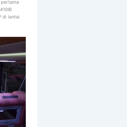
i pertama
K410IB
di lantai