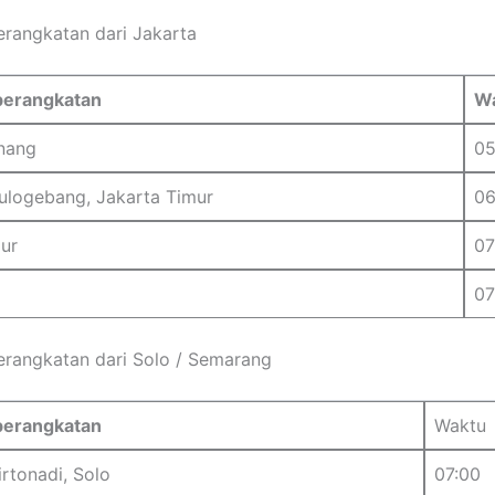
rangkatan dari Jakarta
berangkatan
W
nang
05
ulogebang, Jakarta Timur
06
ur
07
07
rangkatan dari Solo / Semarang
berangkatan
Waktu
irtonadi, Solo
07:00