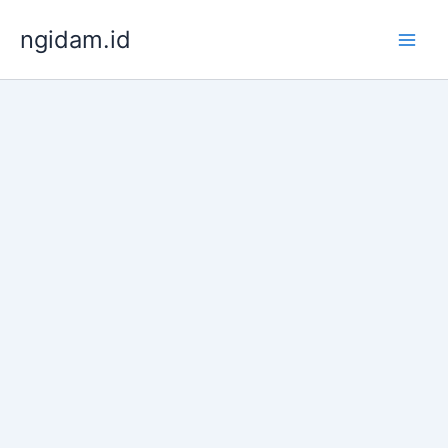
Lewati
ngidam.id
ke
konten