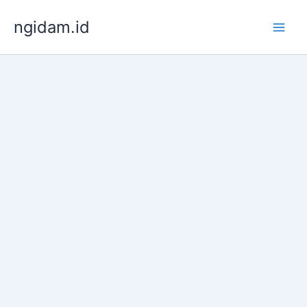
Lewati
ngidam.id
ke
konten