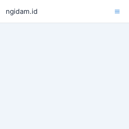
Lewati
ngidam.id
ke
konten