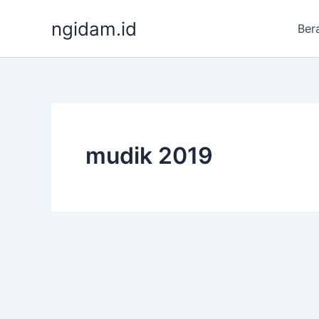
Lewati
ngidam.id
ke
Ber
konten
mudik 2019