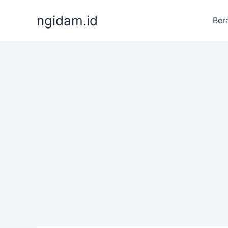
Lewati
ngidam.id
ke
Ber
konten