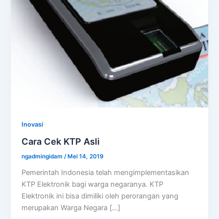
Inovasi
Cara Cek KTP Asli
ngadmingidam
/
Mei 14, 2019
Pemerintah Indonesia telah mengimplementasikan
KTP Elektronik bagi warga negaranya. KTP
Elektronik ini bisa dimiliki oleh perorangan yang
merupakan Warga Negara […]