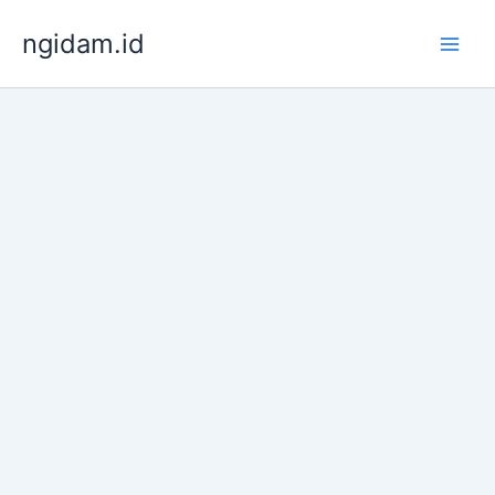
Lewati
ngidam.id
ke
konten