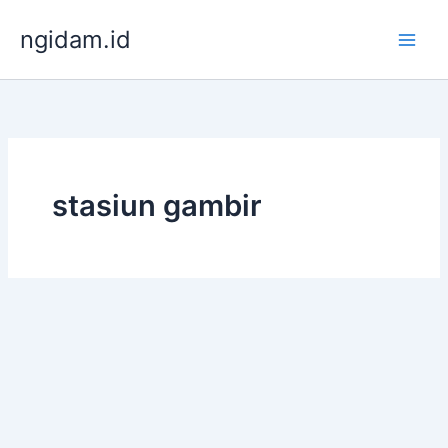
Lewati
ngidam.id
ke
konten
stasiun gambir