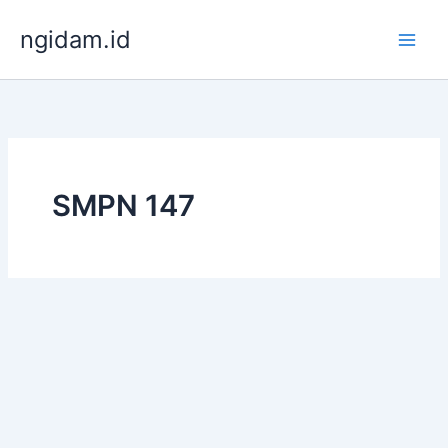
Lewati
ngidam.id
ke
konten
SMPN 147