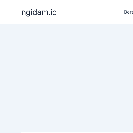
Lewati
ngidam.id
ke
Ber
konten