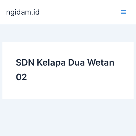
Lewati
ngidam.id
ke
konten
SDN Kelapa Dua Wetan
02