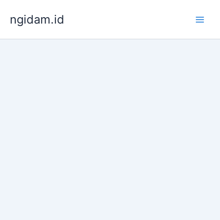
Lewati
ngidam.id
ke
konten