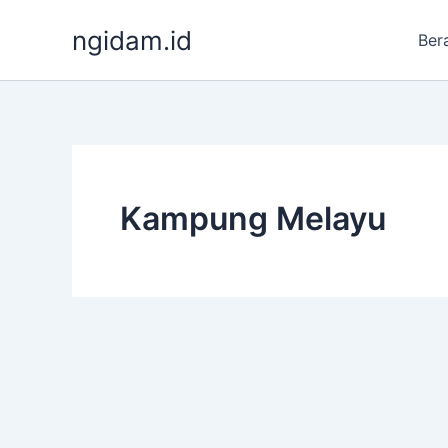
Lewati
ngidam.id
ke
Ber
konten
Kampung Melayu