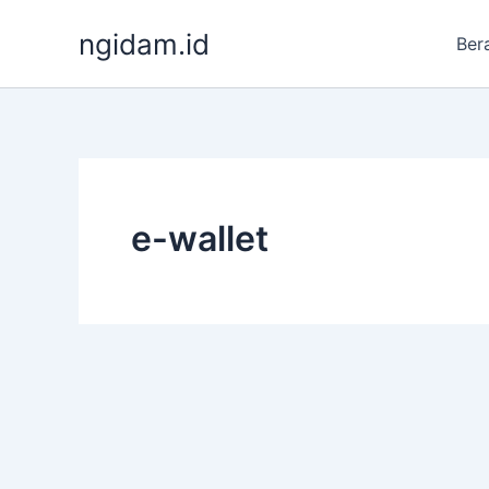
Lewati
ngidam.id
ke
Ber
konten
e-wallet