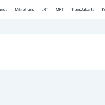
anda
Mikrotrans
LRT
MRT
TransJakarta
K