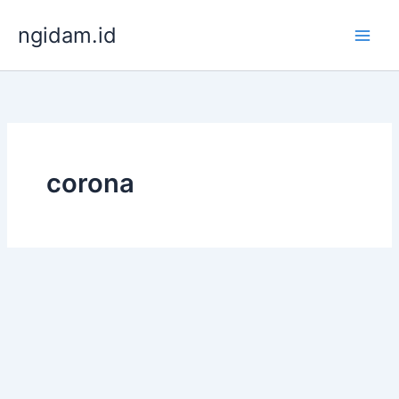
Lewati
ngidam.id
ke
konten
corona