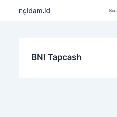
Lewati
ngidam.id
ke
Ber
konten
BNI Tapcash