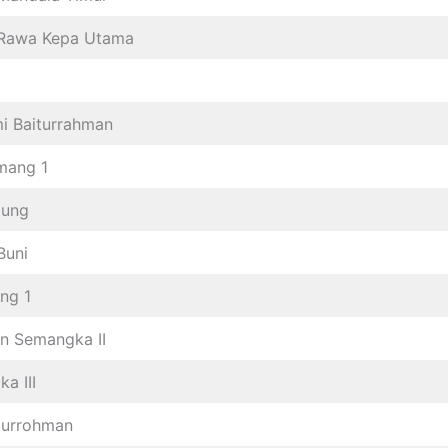
 Rawa Kepa Utama
i Baiturrahman
mang 1
tung
Buni
ng 1
n Semangka II
a III
turrohman