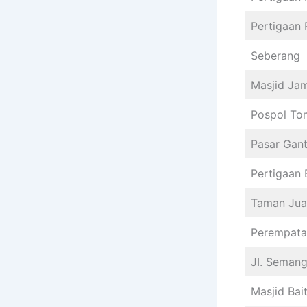
Pertigaan
Seberang
Masjid Jam
Pospol To
Pasar Gan
Pertigaan 
Taman Jua
Perempata
JI. Semangk
Masjid Bai