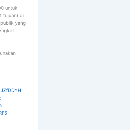
00 untuk
 tujuan) di
 publik yang
 Angkot
gunakan
0UJZfDDYH
c
a
pRF5