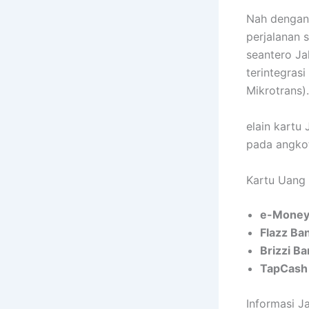
Nah dengan
perjalanan s
seantero Ja
terintegras
Mikrotrans).
elain kartu
pada angkot
Kartu Uang 
e-Mone
Flazz B
Brizzi B
TapCash
Informasi 