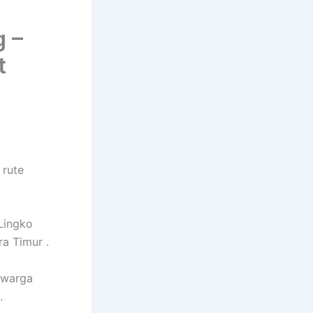
 –
t
 rute
 Lingko
a Timur .
n warga
.