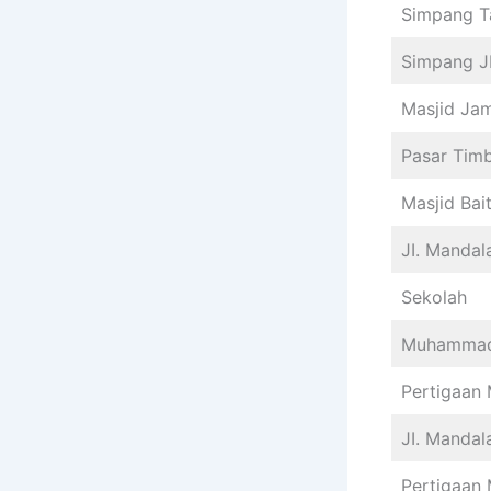
Simpang T
Simpang J
Masjid Jam
Pasar Timb
Masjid Bait
JI. Mandal
Sekolah
Muhammadi
Pertigaan
JI. Mandala
Pertigaan