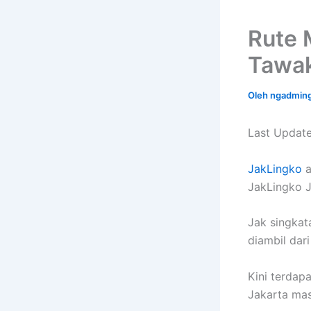
Rute 
Tawaka
Oleh
ngadmin
Last Update
JakLingko
a
JakLingko 
Jak singkata
diambil dar
Kini terdap
Jakarta mas