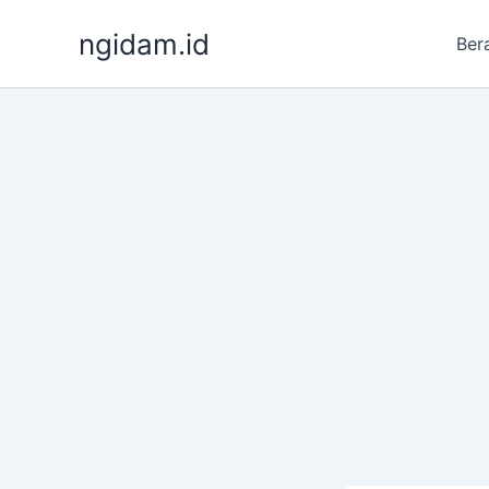
Lewati
ngidam.id
ke
Ber
konten