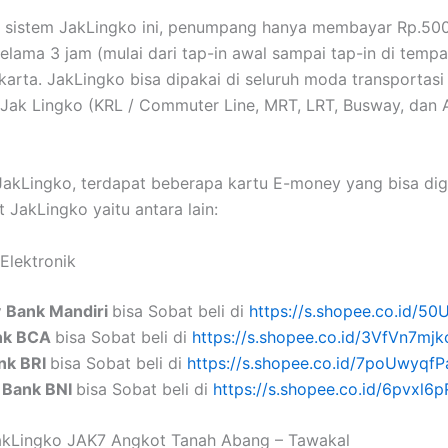
 sistem JakLingko ini, penumpang hanya membayar Rp.50
elama 3 jam (mulai dari tap-in awal sampai tap-in di tempat
karta. JakLingko bisa dipakai di seluruh moda transportasi
i Jak Lingko (KRL / Commuter Line, MRT, LRT, Busway, dan
 JakLingko, terdapat beberapa kartu E-money yang bisa di
 JakLingko yaitu antara lain:
Elektronik
y
Bank Mandiri
bisa Sobat beli di
https://s.shopee.co.id/5
ank BCA
bisa Sobat beli di
https://s.shopee.co.id/3VfVn7mjk
ank BRI
bisa Sobat beli di
https://s.shopee.co.id/7poUwyqfP
 Bank BNI
bisa Sobat beli di
https://s.shopee.co.id/6pvxl6
JakLingko JAK7 Angkot Tanah Abang – Tawakal