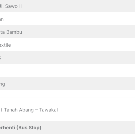
I. Sawo II
an
ota Bambu
xtile
G
ng
t Tanah Abang – Tawakal
rhenti (Bus Stop)