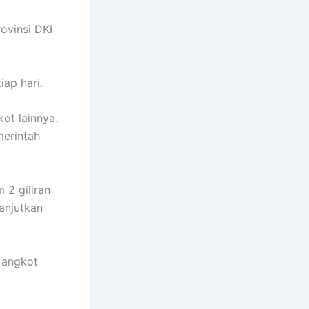
ovinsi DKI
ap hari.
ot lainnya.
merintah
 2 giliran
lanjutkan
 angkot