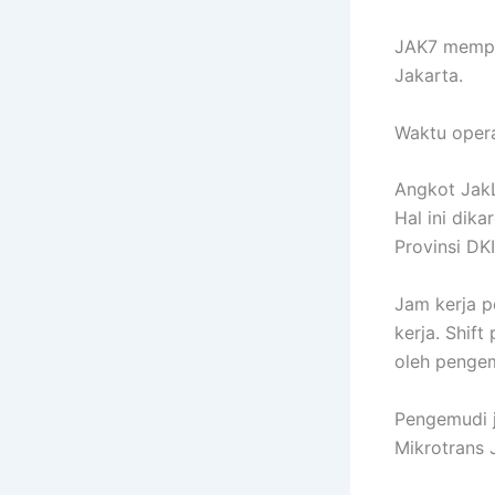
JAK7 mempun
Jakarta.
Waktu opera
Angkot JakL
Hal ini dik
Provinsi DKI
Jam kerja p
kerja. Shif
oleh pengem
Pengemudi 
Mikrotrans 