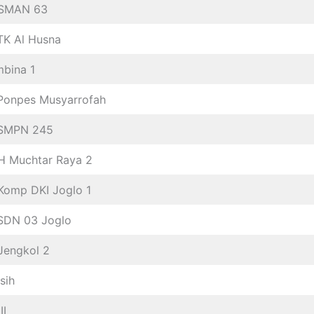
 SMAN 63
TK Al Husna
bina 1
Ponpes Musyarrofah
 SMPN 245
 H Muchtar Raya 2
Komp DKI Joglo 1
SDN 03 Joglo
Jengkol 2
sih
II