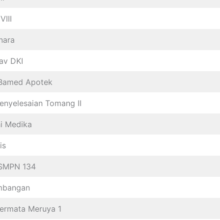
VIII
nara
av DKI
Bamed Apotek
enyelesaian Tomang II
hi Medika
is
 SMPN 134
mbangan
ermata Meruya 1