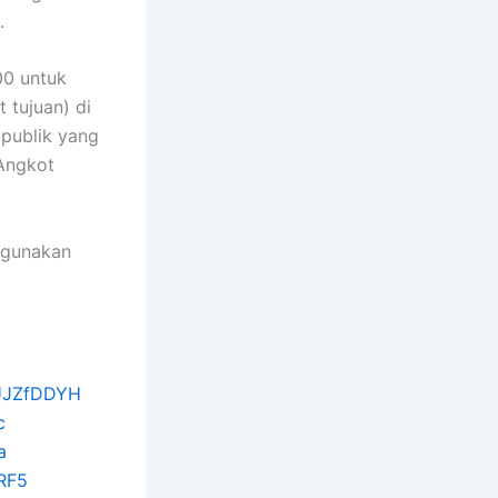
.
00 untuk
 tujuan) di
 publik yang
 Angkot
igunakan
0UJZfDDYH
c
a
pRF5