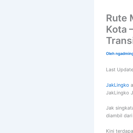
Rute 
Kota –
Trans
Oleh
ngadmin
Last Update
JakLingko
a
JakLingko J
Jak singkata
diambil dar
Kini terdap