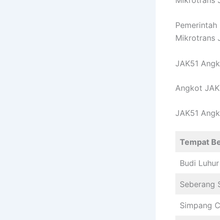
Pemerintah 
Mikrotrans 
JAK51 Angko
Angkot JAK5
JAK51 Angko
Tempat Be
Budi Luhur
Seberang 
Simpang C