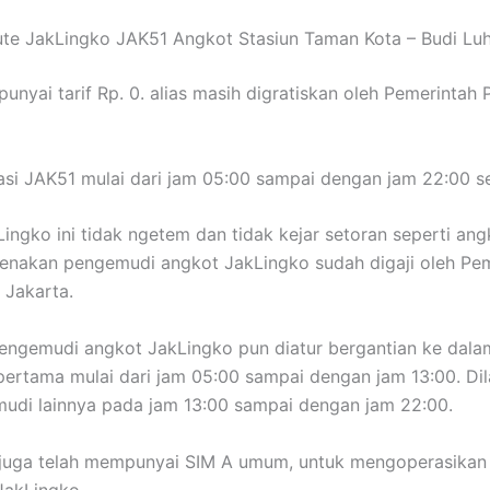
ute JakLingko JAK51 Angkot Stasiun Taman Kota – Budi Lu
nyai tarif Rp. 0. alias masih digratiskan oleh Pemerintah P
si JAK51 mulai dari jam 05:00 sampai dengan jam 22:00 set
ingko ini tidak ngetem dan tidak kejar setoran seperti angk
arenakan pengemudi angkot JakLingko sudah digaji oleh Pe
 Jakarta.
engemudi angkot JakLingko pun diatur bergantian ke dalam
t pertama mulai dari jam 05:00 sampai dengan jam 13:00. Di
udi lainnya pada jam 13:00 sampai dengan jam 22:00.
juga telah mempunyai SIM A umum, untuk mengoperasikan
JakLingko.