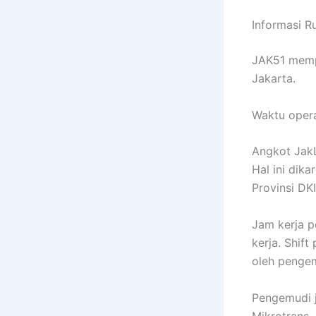
Informasi R
JAK51 mempu
Jakarta.
Waktu opera
Angkot JakL
Hal ini dik
Provinsi DKI
Jam kerja p
kerja. Shif
oleh pengem
Pengemudi 
Mikrotrans 