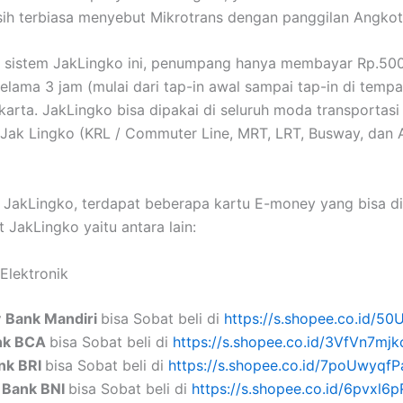
ih terbiasa menyebut Mikrotrans dengan panggilan Angkot
 sistem JakLingko ini, penumpang hanya membayar Rp.50
elama 3 jam (mulai dari tap-in awal sampai tap-in di tempat
karta. JakLingko bisa dipakai di seluruh moda transportasi
i Jak Lingko (KRL / Commuter Line, MRT, LRT, Busway, dan
u JakLingko, terdapat beberapa kartu E-money yang bisa d
 JakLingko yaitu antara lain:
Elektronik
y
Bank Mandiri
bisa Sobat beli di
https://s.shopee.co.id/5
ank BCA
bisa Sobat beli di
https://s.shopee.co.id/3VfVn7mjk
ank BRI
bisa Sobat beli di
https://s.shopee.co.id/7poUwyqfP
 Bank BNI
bisa Sobat beli di
https://s.shopee.co.id/6pvxl6