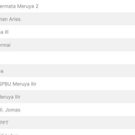
ermata Meruya 2
man Aries
 III
ermai
ma
PBU Meruya Ilir
ruya Ilir
JI. Jomas
BPPT