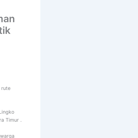
man
tik
 rute
 Lingko
a Timur .
n warga