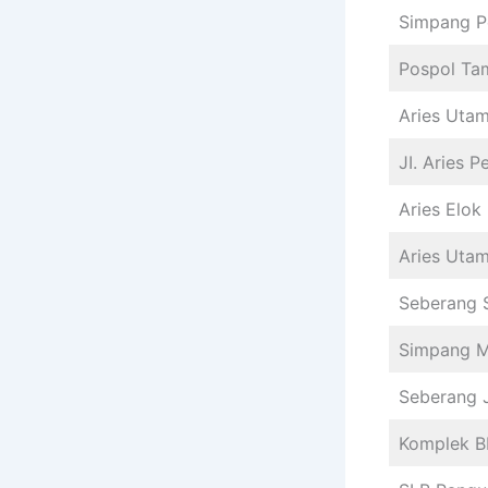
Simpang P
Pospol Ta
Aries Utama
JI. Aries P
Aries Elok
Aries Uta
Seberang S
Simpang Me
Seberang 
Komplek 