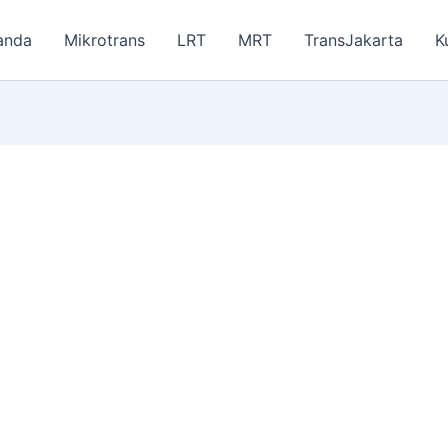
anda
Mikrotrans
LRT
MRT
TransJakarta
K