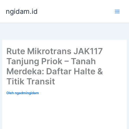
Lewati
ngidam.id
ke
konten
Rute Mikrotrans JAK117
Tanjung Priok – Tanah
Merdeka: Daftar Halte &
Titik Transit
Oleh
ngadmingidam