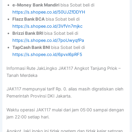
e-Money
Bank Mandiri
bisa Sobat beli di
https://s.shopee.co.id/50UJZfDDYH
Flazz Bank BCA
bisa Sobat beli di
https://s.shopee.co.id/3VfVn7mjkc
Brizzi Bank BRI
bisa Sobat beli di
https://s.shopee.co.id/7poUwyqfPa
TapCash Bank BNI
bisa Sobat beli di
https://s.shopee.co.id/6pvxl6pRF5
Informasi Rute JakLingko JAK117 Angkot Tanjung Priok –
Tanah Merdeka
JAK117 mempunyai tarif Rp. 0. alias masih digratiskan oleh
Pemerintah Provinsi DKI Jakarta.
Waktu operasi JAK117 mulai dari jam 05:00 sampai dengan
jam 22:00 setiap hari.
Angkot JakLingko ini tidak ngetem dan tidak kejar setoran