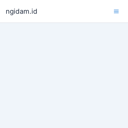
Lewati
ngidam.id
ke
konten