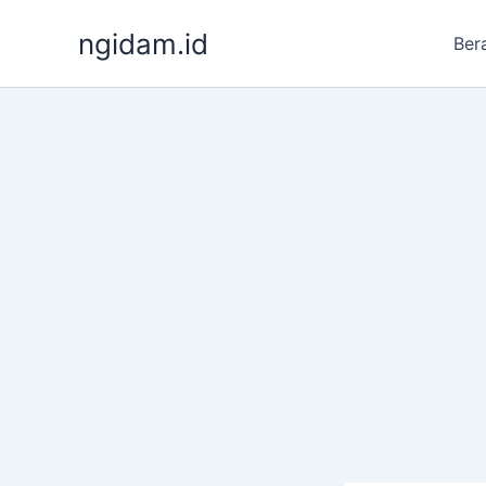
Lewati
ngidam.id
ke
Ber
konten