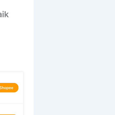
aik
 Shopee