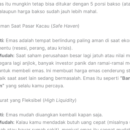
s itu mungkin tetap bisa ditukar dengan 5 porsi bakso (at
walaupun harga bakso sudah jauh lebih mahal.
man Saat Pasar Kacau (
Safe Haven
)
ti:
Emas adalah tempat berlindung paling aman di saat eko
entu (resesi, perang, atau krisis).
Mudah:
Saat saham perusahaan besar lagi jatuh atau nilai 
gara lagi anjlok, banyak investor panik dan ramai-ramai m
 untuk membeli emas. Ini membuat harga emas cenderung st
ik saat aset lain sedang bermasalah. Emas itu seperti
“Ba
n”
yang selalu kamu percaya.
urat yang Fleksibel (
High Liquidity
)
ti:
Emas mudah diuangkan kembali kapan saja.
Mudah:
Kalau kamu mendadak butuh uang cepat (misalnya 
iah atau bayar rumah sakit), menjual emas itu sangat muda