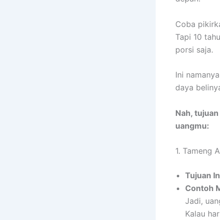
Coba pikirk
Tapi 10 tah
porsi saja.
Ini namany
daya beliny
Nah, tujuan
uangmu:
1. Tameng An
Tujuan In
Contoh 
Jadi, ua
Kalau har