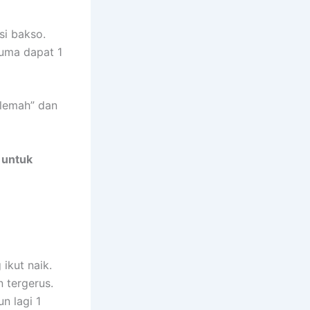
si bakso.
cuma dapat 1
“lemah” dan
 untuk
ikut naik.
 tergerus.
n lagi 1