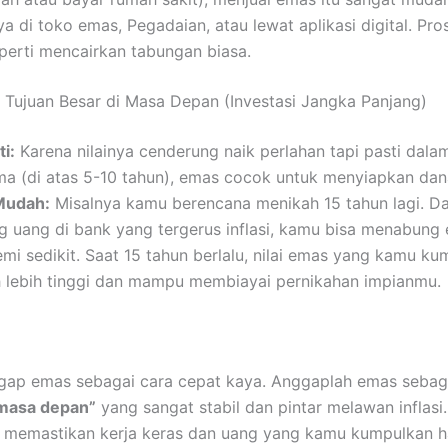
a di toko emas, Pegadaian, atau lewat aplikasi digital. Pr
perti mencairkan tabungan biasa.
 Tujuan Besar di Masa Depan (Investasi Jangka Panjang)
ti:
Karena nilainya cenderung naik perlahan tapi pasti dala
ma (di atas 5-10 tahun), emas cocok untuk menyiapkan dan
Mudah:
Misalnya kamu berencana menikah 15 tahun lagi. D
 uang di bank yang tergerus inflasi, kamu bisa menabung
emi sedikit. Saat 15 tahun berlalu, nilai emas yang kamu k
h lebih tinggi dan mampu membiayai pernikahan impianmu.
gap emas sebagai cara cepat kaya. Anggaplah emas sebag
masa depan”
yang sangat stabil dan pintar melawan inflasi
memastikan kerja keras dan uang yang kamu kumpulkan ha