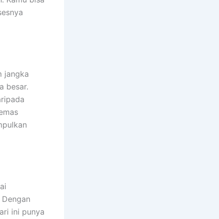
osesnya
m jangka
a besar.
aripada
 emas
umpulkan
ai
. Dengan
ri ini punya