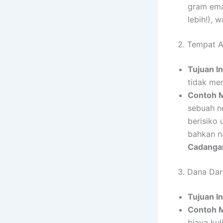
gram ema
lebih!), 
2. Tempat A
Tujuan In
tidak men
Contoh 
sebuah ne
berisiko
bahkan na
Cadanga
3. Dana Dar
Tujuan In
Contoh 
biaya kul