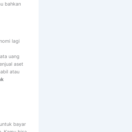
au bahkan
nomi lagi
mata uang
enjual aset
abil atau
nk
untuk bayar
h. Kamu bisa