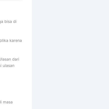
a bisa di
plika karena
lasan dari
i ulasan
di masa