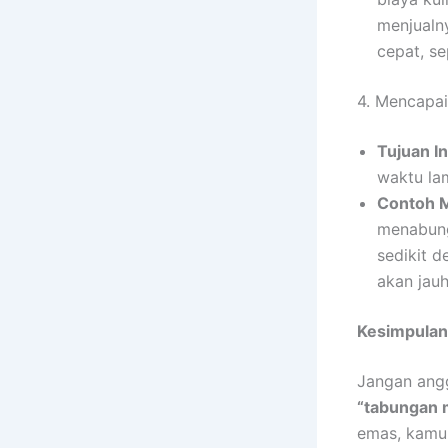
menjualny
cepat, se
4. Mencapai
Tujuan In
waktu la
Contoh 
menabung
sedikit d
akan jau
Kesimpulan
Jangan ang
“tabungan 
emas, kamu 